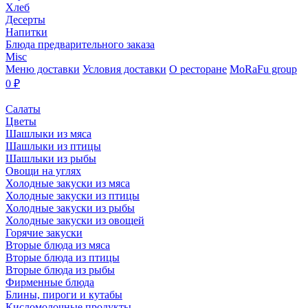
Хлеб
Десерты
Напитки
Блюда предварительного заказа
Misc
Меню доставки
Условия доставки
О ресторане
MoRaFu group
0
₽
Салаты
Цветы
Шашлыки из мяса
Шашлыки из птицы
Шашлыки из рыбы
Овощи на углях
Холодные закуски из мяса
Холодные закуски из птицы
Холодные закуски из рыбы
Холодные закуски из овощей
Горячие закуски
Вторые блюда из мяса
Вторые блюда из птицы
Вторые блюда из рыбы
Фирменные блюда
Блины, пироги и кутабы
Кисломолочные продукты