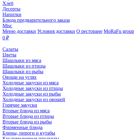
Хлеб
Десерты
Напитки
Блюда предварительного заказа
Misc
Меню доставки
Условия доставки
О ресторане
MoRaFu group
0
₽
Салаты
Цветы
Шашлыки из мяса
Шашлыки из птицы
Шашлыки из рыбы
Овощи на углях
Холодные закуски из мяса
Холодные закуски из птицы
Холодные закуски из рыбы
Холодные закуски из овощей
Горячие закуски
Вторые блюда из мяса
Вторые блюда из птицы
Вторые блюда из рыбы
Фирменные блюда
Блины, пироги и кутабы
Кисломолочные продукты