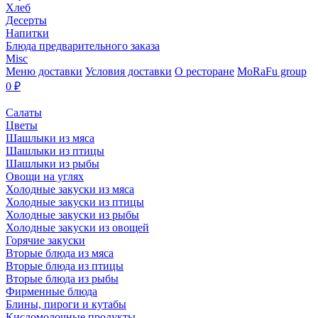
Хлеб
Десерты
Напитки
Блюда предварительного заказа
Misc
Меню доставки
Условия доставки
О ресторане
MoRaFu group
0
₽
Салаты
Цветы
Шашлыки из мяса
Шашлыки из птицы
Шашлыки из рыбы
Овощи на углях
Холодные закуски из мяса
Холодные закуски из птицы
Холодные закуски из рыбы
Холодные закуски из овощей
Горячие закуски
Вторые блюда из мяса
Вторые блюда из птицы
Вторые блюда из рыбы
Фирменные блюда
Блины, пироги и кутабы
Кисломолочные продукты