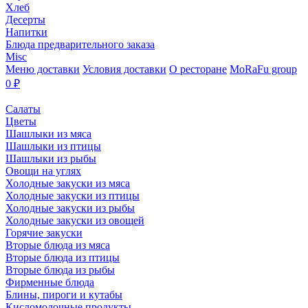
Хлеб
Десерты
Напитки
Блюда предварительного заказа
Misc
Меню доставки
Условия доставки
О ресторане
MoRaFu group
0
₽
Салаты
Цветы
Шашлыки из мяса
Шашлыки из птицы
Шашлыки из рыбы
Овощи на углях
Холодные закуски из мяса
Холодные закуски из птицы
Холодные закуски из рыбы
Холодные закуски из овощей
Горячие закуски
Вторые блюда из мяса
Вторые блюда из птицы
Вторые блюда из рыбы
Фирменные блюда
Блины, пироги и кутабы
Кисломолочные продукты