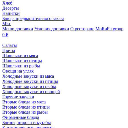
Хлеб
Десерты
Напитки
Блюда предварительного заказа
Misc
Меню доставки
Условия доставки
О ресторане
MoRaFu group
0
₽
Салаты
Цветы
Шашлыки из мяса
Шашлыки из птицы
Шашлыки из рыбы
Овощи на углях
Холодные закуски из мяса
Холодные закуски из птицы
Холодные закуски из рыбы
Холодные закуски из овощей
Горячие закуски
Вторые блюда из мяса
Вторые блюда из птицы
Вторые блюда из рыбы
Фирменные блюда
Блины, пироги и кутабы
Кисломолочные продукты