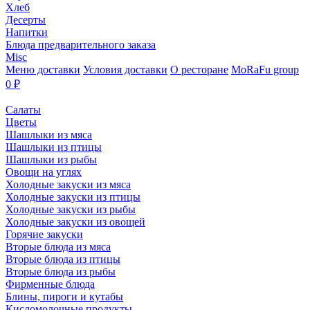
Хлеб
Десерты
Напитки
Блюда предварительного заказа
Misc
Меню доставки
Условия доставки
О ресторане
MoRaFu group
0
₽
Салаты
Цветы
Шашлыки из мяса
Шашлыки из птицы
Шашлыки из рыбы
Овощи на углях
Холодные закуски из мяса
Холодные закуски из птицы
Холодные закуски из рыбы
Холодные закуски из овощей
Горячие закуски
Вторые блюда из мяса
Вторые блюда из птицы
Вторые блюда из рыбы
Фирменные блюда
Блины, пироги и кутабы
Кисломолочные продукты