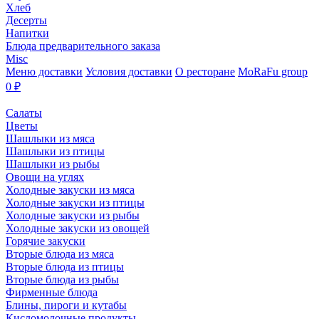
Хлеб
Десерты
Напитки
Блюда предварительного заказа
Misc
Меню доставки
Условия доставки
О ресторане
MoRaFu group
0
₽
Салаты
Цветы
Шашлыки из мяса
Шашлыки из птицы
Шашлыки из рыбы
Овощи на углях
Холодные закуски из мяса
Холодные закуски из птицы
Холодные закуски из рыбы
Холодные закуски из овощей
Горячие закуски
Вторые блюда из мяса
Вторые блюда из птицы
Вторые блюда из рыбы
Фирменные блюда
Блины, пироги и кутабы
Кисломолочные продукты