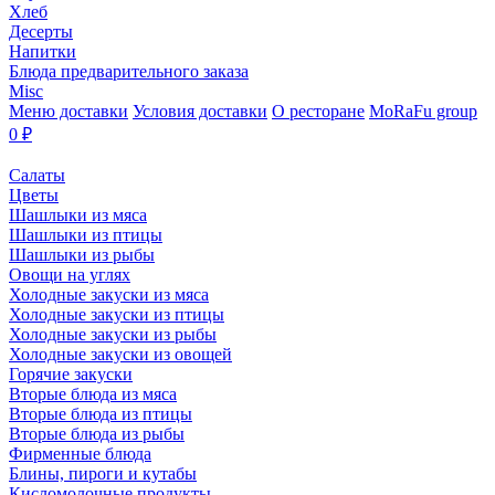
Хлеб
Десерты
Напитки
Блюда предварительного заказа
Misc
Меню доставки
Условия доставки
О ресторане
MoRaFu group
0
₽
Салаты
Цветы
Шашлыки из мяса
Шашлыки из птицы
Шашлыки из рыбы
Овощи на углях
Холодные закуски из мяса
Холодные закуски из птицы
Холодные закуски из рыбы
Холодные закуски из овощей
Горячие закуски
Вторые блюда из мяса
Вторые блюда из птицы
Вторые блюда из рыбы
Фирменные блюда
Блины, пироги и кутабы
Кисломолочные продукты